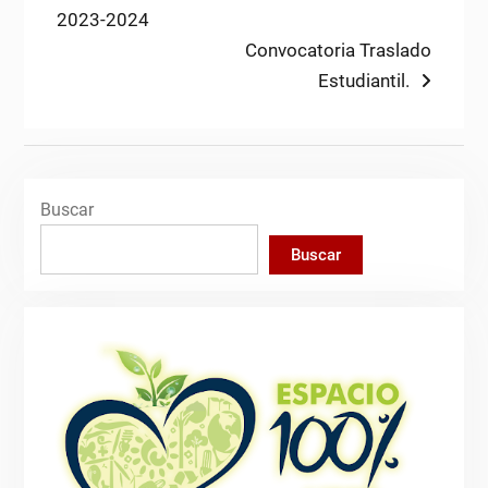
post:
2023-2024
de
Next
Convocatoria Traslado
entradas
post:
Estudiantil.
Buscar
Buscar