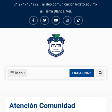
Skip
2747434992
dep.comunicacion@itstb.edu.mx
to
Tierra Blanca, Ver.
content
Facebook
Twiter
Youtube
instagram
TikTok
Menu
Search
FICHAS 2026
Atención Comunidad