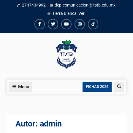
Skip
2747434992
dep.comunicacion@itstb.edu.mx
to
Tierra Blanca, Ver.
content
Facebook
Twiter
Youtube
instagram
TikTok
Menu
Search
FICHAS 2026
Autor:
admin