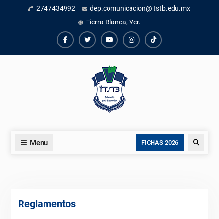
Skip
2747434992
dep.comunicacion@itstb.edu.mx
to
Tierra Blanca, Ver.
content
Facebook
Twiter
Youtube
instagram
TikTok
Menu
Search
FICHAS 2026
Reglamentos