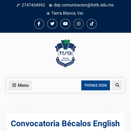
Skip
2747434992
dep.comunicacion@itstb.edu.mx
to
Tierra Blanca, Ver.
content
Facebook
Twiter
Youtube
instagram
TikTok
Menu
Search
FICHAS 2026
Convocatoria Bécalos English