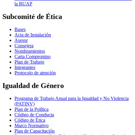
la BUAP
Subcomité de Ética
Bases
Acta de Instalación
Asesor
Consejera
Nombramientos
Carta Compromiso
Plan de Trabajo
Integrantes
Protocolo de atención
Igualdad de Género
Programa de Trabajo Anual para la Igualdad y No Violencia
(PATINV)
Plan de la Política
Código de Conducta
Código de Ética
Marco Normativo
Plan de Capacitación