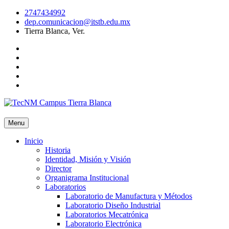
Skip
2747434992
to
dep.comunicacion@itstb.edu.mx
content
Tierra Blanca, Ver.
Facebook
Twiter
Youtube
instagram
TikTok
Menu
Inicio
Historia
Identidad, Misión y Visión
Director
Organigrama Institucional
Laboratorios
Laboratorio de Manufactura y Métodos
Laboratorio Diseño Industrial
Laboratorios Mecatrónica
Laboratorio Electrónica