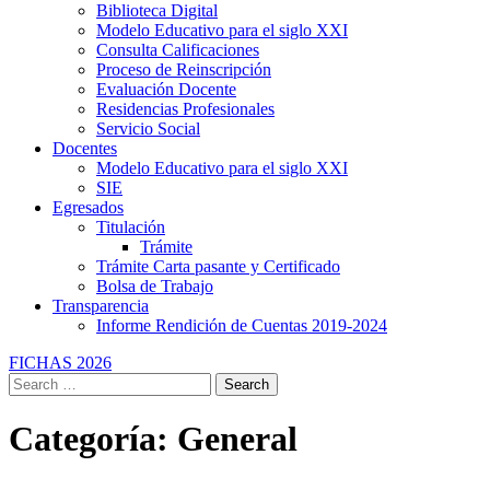
Biblioteca Digital
Modelo Educativo para el siglo XXI
Consulta Calificaciones
Proceso de Reinscripción
Evaluación Docente
Residencias Profesionales
Servicio Social
Docentes
Modelo Educativo para el siglo XXI
SIE
Egresados
Titulación
Trámite
Trámite Carta pasante y Certificado
Bolsa de Trabajo
Transparencia
Informe Rendición de Cuentas 2019-2024
FICHAS 2026
Search
Search
Search
Search
Close
for:
Categoría:
General