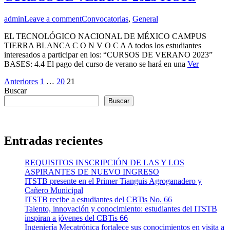
admin
Leave a comment
Convocatorias
,
General
EL TECNOLÓGICO NACIONAL DE MÉXICO CAMPUS
TIERRA BLANCA C O N V O C A A todos los estudiantes
interesados a participar en los: “CURSOS DE VERANO 2023”
BASES: 4.4 El pago del curso de verano se hará en una
Ver
Paginación
Anteriores
1
…
20
21
Buscar
de
Buscar
entradas
Entradas recientes
REQUISITOS INSCRIPCIÓN DE LAS Y LOS
ASPIRANTES DE NUEVO INGRESO
ITSTB presente en el Primer Tianguis Agroganadero y
Cañero Municipal
ITSTB recibe a estudiantes del CBTis No. 66
Talento, innovación y conocimiento: estudiantes del ITSTB
inspiran a jóvenes del CBTis 66
Ingeniería Mecatrónica fortalece sus conocimientos en visita a