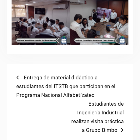
Navegación
Previous
Entrega de material didáctico a
post:
estudiantes del ITSTB que participan en el
de
Programa Nacional Alfabetízatec
entradas
Next
Estudiantes de
post:
Ingeniería Industrial
realizan visita práctica
a Grupo Bimbo