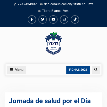
Skip
2747434992
dep.comunicacion@itstb.edu.mx
to
Tierra Blanca, Ver.
content
Facebook
Twiter
Youtube
instagram
TikTok
Menu
Search
FICHAS 2026
Jornada de salud por el Día