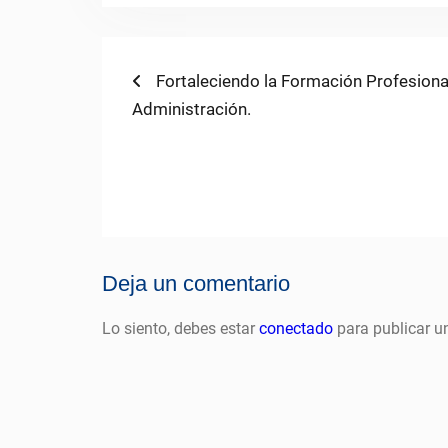
Navegación
Previous
Fortaleciendo la Formación Profesional
post:
Administración.
de
entradas
Deja un comentario
Lo siento, debes estar
conectado
para publicar u