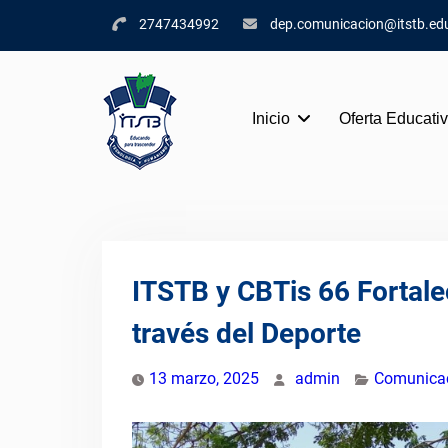
Skip
2747434992
dep.comunicacion@itstb.ed
to
content
Inicio
Oferta Educati
ITSTB y CBTis 66 Fortale
través del Deporte
13 marzo, 2025
admin
Comunica