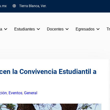
u.mx
Tierra Blanca, Ver.
va
Estudiantes
Docentes
Egresados
T
cen la Convivencia Estudiantil a
ción
,
Eventos
,
General