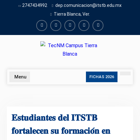
Skip
2747434992
dep.comunicacion@itstb.edu.mx
to
Tierra Blanca, Ver.
content
Facebook
Twiter
Youtube
instagram
TikTok
Menu
Search
FICHAS 2026
𝐄𝐬𝐭𝐮𝐝𝐢𝐚𝐧𝐭𝐞𝐬 𝐝𝐞𝐥 𝐈𝐓𝐒𝐓𝐁
𝐟𝐨𝐫𝐭𝐚𝐥𝐞𝐜𝐞𝐧 𝐬𝐮 𝐟𝐨𝐫𝐦𝐚𝐜𝐢𝐨́𝐧 𝐞𝐧