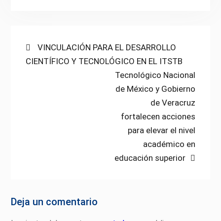
Navegación
Previous
VINCULACIÓN PARA EL DESARROLLO
post:
CIENTÍFICO Y TECNOLÓGICO EN EL ITSTB
de
Next
Tecnológico Nacional
entradas
post:
de México y Gobierno
de Veracruz
fortalecen acciones
para elevar el nivel
académico en
educación superior
Deja un comentario