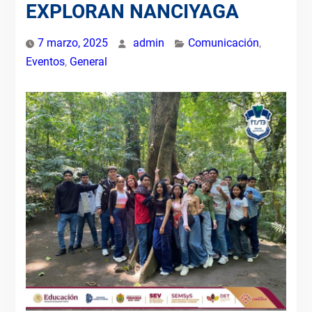
EXPLORAN NANCIYAGA
7 marzo, 2025
admin
Comunicación
,
Eventos
,
General