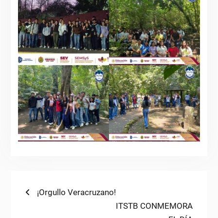
Navegación
Previous
¡Orgullo Veracruzano!
post:
Next
ITSTB CONMEMORA
de