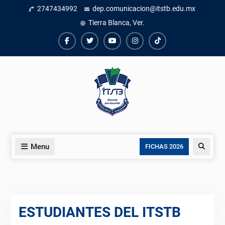
Skip
2747434992
dep.comunicacion@itstb.edu.mx
to
Tierra Blanca, Ver.
content
Facebook
Twiter
Youtube
instagram
TikTok
Menu
Search
FICHAS 2026
ESTUDIANTES DEL ITSTB