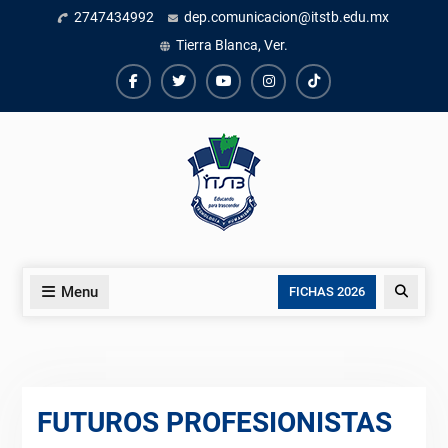
Skip
2747434992
dep.comunicacion@itstb.edu.mx
to
Tierra Blanca, Ver.
content
Facebook
Twiter
Youtube
instagram
TikTok
Menu
Search
FICHAS 2026
FUTUROS PROFESIONISTAS