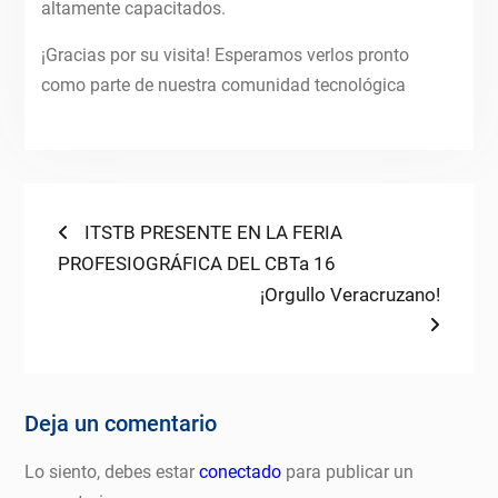
altamente capacitados.
¡Gracias por su visita! Esperamos verlos pronto
como parte de nuestra comunidad tecnológica
Navegación
Previous
ITSTB PRESENTE EN LA FERIA
post:
PROFESIOGRÁFICA DEL CBTa 16
de
Next
¡Orgullo Veracruzano!
entradas
post:
Deja un comentario
Lo siento, debes estar
conectado
para publicar un