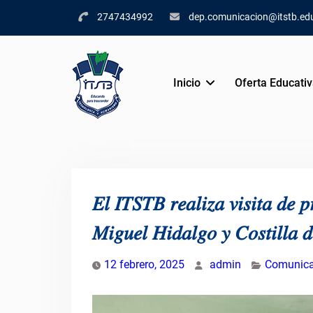
Skip
2747434992
dep.comunicacion@itstb.ed
to
content
Inicio
Oferta Educati
𝐸𝑙 𝐼𝑇𝑆𝑇𝐵 𝑟𝑒𝑎𝑙𝑖𝑧𝑎 𝑣𝑖𝑠𝑖𝑡𝑎 𝑑𝑒 𝑝
𝑀𝑖𝑔𝑢𝑒𝑙 𝐻𝑖𝑑𝑎𝑙𝑔𝑜 𝑦 𝐶𝑜𝑠𝑡𝑖𝑙𝑙𝑎 𝑑
12 febrero, 2025
admin
Comunica