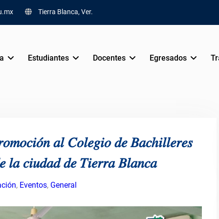
u.mx
Tierra Blanca, Ver.
va
Estudiantes
Docentes
Egresados
Tr
𝑟𝑜𝑚𝑜𝑐𝑖𝑜́𝑛 𝑎𝑙 𝐶𝑜𝑙𝑒𝑔𝑖𝑜 𝑑𝑒 𝐵𝑎𝑐ℎ𝑖𝑙𝑙𝑒𝑟𝑒𝑠
𝑒 𝑙𝑎 𝑐𝑖𝑢𝑑𝑎𝑑 𝑑𝑒 𝑇𝑖𝑒𝑟𝑟𝑎 𝐵𝑙𝑎𝑛𝑐𝑎
ción
,
Eventos
,
General