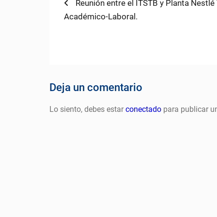
Navegación
Previous
Reunión entre el ITSTB y Planta Nestlé
post:
Académico-Laboral.
de
entradas
Deja un comentario
Lo siento, debes estar
conectado
para publicar u