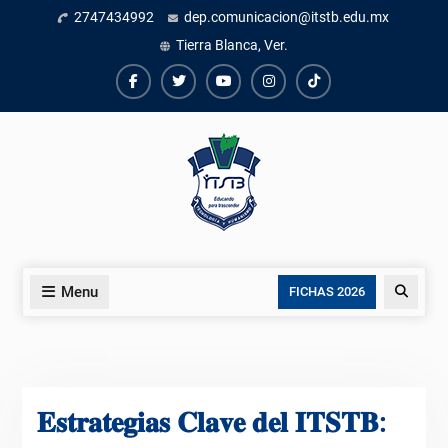
Skip
2747434992
dep.comunicacion@itstb.edu.mx
to
Tierra Blanca, Ver.
content
Facebook
Twiter
Youtube
instagram
TikTok
Menu
Search
FICHAS 2026
𝐄𝐬𝐭𝐫𝐚𝐭𝐞𝐠𝐢𝐚𝐬 𝐂𝐥𝐚𝐯𝐞 𝐝𝐞𝐥 𝐈𝐓𝐒𝐓𝐁: