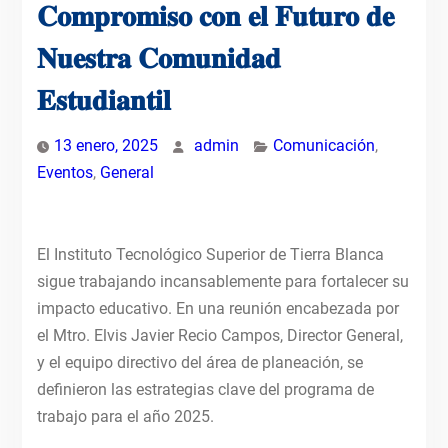
𝐂𝐨𝐦𝐩𝐫𝐨𝐦𝐢𝐬𝐨 𝐜𝐨𝐧 𝐞𝐥 𝐅𝐮𝐭𝐮𝐫𝐨 𝐝𝐞
𝐍𝐮𝐞𝐬𝐭𝐫𝐚 𝐂𝐨𝐦𝐮𝐧𝐢𝐝𝐚𝐝
𝐄𝐬𝐭𝐮𝐝𝐢𝐚𝐧𝐭𝐢𝐥
13 enero, 2025
admin
Comunicación
,
Eventos
,
General
El Instituto Tecnológico Superior de Tierra Blanca
sigue trabajando incansablemente para fortalecer su
impacto educativo. En una reunión encabezada por
el Mtro. Elvis Javier Recio Campos, Director General,
y el equipo directivo del área de planeación, se
definieron las estrategias clave del programa de
trabajo para el
año 2025.