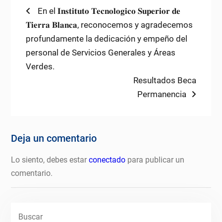
Navegación
Previous
En el 𝐈𝐧𝐬𝐭𝐢𝐭𝐮𝐭𝐨 𝐓𝐞𝐜𝐧𝐨𝐥𝐨𝐠𝐢𝐜𝐨 𝐒𝐮𝐩𝐞𝐫𝐢𝐨𝐫 𝐝𝐞
post:
𝐓𝐢𝐞𝐫𝐫𝐚 𝐁𝐥𝐚𝐧𝐜𝐚, reconocemos y agradecemos
de
profundamente la dedicación y empeño del
entradas
personal de Servicios Generales y Áreas
Verdes.
Next
Resultados Beca
post:
Permanencia
Deja un comentario
Lo siento, debes estar
conectado
para publicar un
comentario.
Buscar