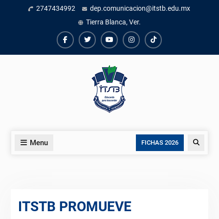
Skip
2747434992
dep.comunicacion@itstb.edu.mx
to
Tierra Blanca, Ver.
content
Facebook
Twiter
Youtube
instagram
TikTok
Menu
Search
FICHAS 2026
ITSTB PROMUEVE