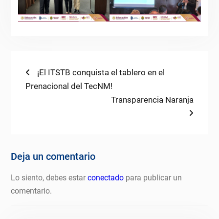
Navegación
Previous
¡El ITSTB conquista el tablero en el
post:
Prenacional del TecNM!
de
Next
Transparencia Naranja
entradas
post:
Deja un comentario
Lo siento, debes estar
conectado
para publicar un
comentario.