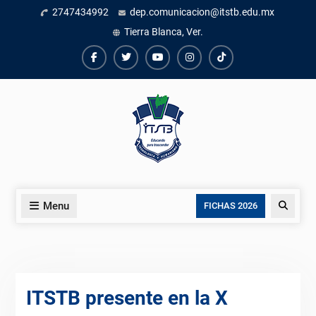
Skip
2747434992
dep.comunicacion@itstb.edu.mx
to
Tierra Blanca, Ver.
content
Facebook
Twiter
Youtube
instagram
TikTok
Menu
Search
FICHAS 2026
ITSTB presente en la X