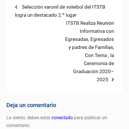
Navegación
Previous
Selección varonil de voleibol del ITSTB
post:
logra un destacado 2.º lugar
de
Next
ITSTB Realiza Reunión
entradas
post:
Informativa con
Egresadas, Egresados
y padres de Familias,
Con Tema ; la
Ceremonia de
Graduación 2020–
2025
Deja un comentario
Lo siento, debes estar
conectado
para publicar un
comentario.