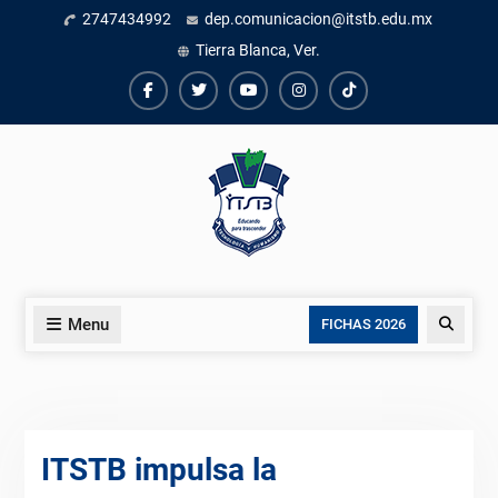
Skip
2747434992
dep.comunicacion@itstb.edu.mx
to
Tierra Blanca, Ver.
content
Facebook
Twiter
Youtube
instagram
TikTok
Menu
Search
FICHAS 2026
ITSTB impulsa la