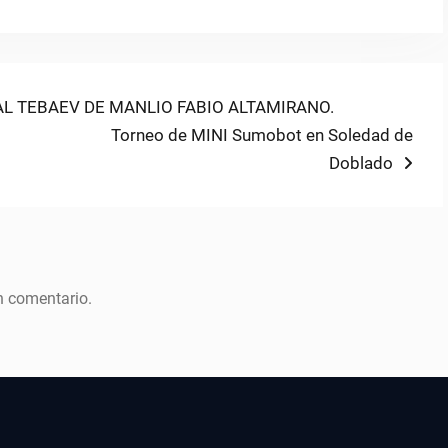
AL TEBAEV DE MANLIO FABIO ALTAMIRANO.
Next
Torneo de MINI Sumobot en Soledad de
post:
Doblado
n comentario.