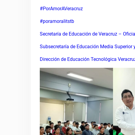
#PorAmorAVeracruz
#poramoralitstb
Secretaría de Educación de Veracruz – Oficia
Subsecretaría de Educación Media Superior y
Dirección de Educación Tecnológica Veracru