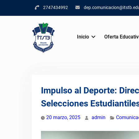
Skip
2747434992
dep.comunicacion@itstb.ed
to
content
Inicio
Oferta Educati
Impulso al Deporte: Dire
Selecciones Estudiantile
20 marzo, 2025
admin
Comunica