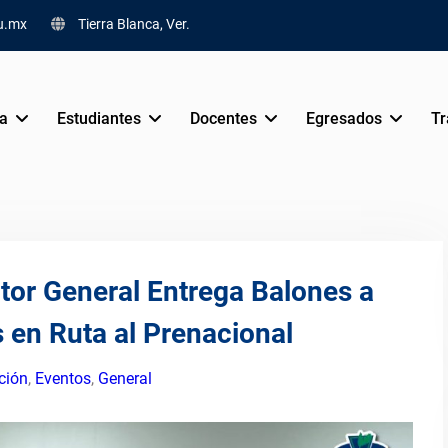
u.mx
Tierra Blanca, Ver.
va
Estudiantes
Docentes
Egresados
Tr
ctor General Entrega Balones a
s en Ruta al Prenacional
ción
,
Eventos
,
General