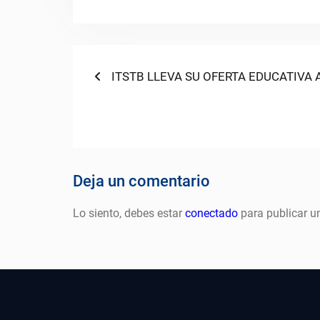
Navegación
Previous
ITSTB LLEVA SU OFERTA EDUCATIVA 
post:
de
entradas
Deja un comentario
Lo siento, debes estar
conectado
para publicar u