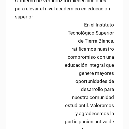
Gobierno de Veracruz fortalecen acciones
de
para elevar el nivel académico en educación
entradas
superior
Next
En el Instituto
post:
Tecnológico Superior
de Tierra Blanca,
ratificamos nuestro
compromiso con una
educación integral que
genere mayores
oportunidades de
desarrollo para
nuestra comunidad
estudiantil. Valoramos
y agradecemos la
participación activa de