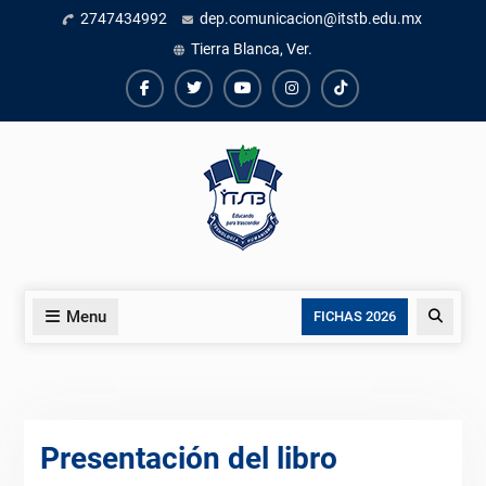
Skip
2747434992
dep.comunicacion@itstb.edu.mx
to
Tierra Blanca, Ver.
content
Facebook
Twiter
Youtube
instagram
TikTok
Menu
Search
FICHAS 2026
Presentación del libro