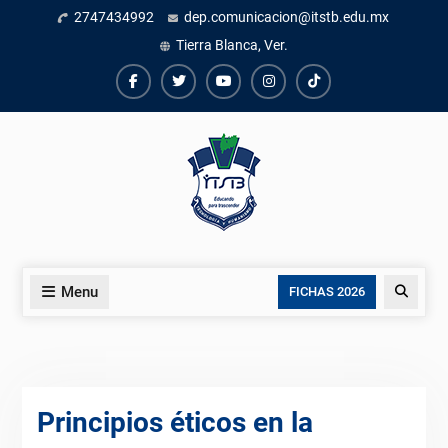
Skip
2747434992
dep.comunicacion@itstb.edu.mx
to
Tierra Blanca, Ver.
content
Facebook
Twiter
Youtube
instagram
TikTok
Menu
Search
FICHAS 2026
Principios éticos en la