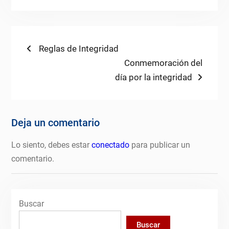
Navegación
Previous
Reglas de Integridad
post:
Next
Conmemoración del
de
post:
día por la integridad
entradas
Deja un comentario
Lo siento, debes estar
conectado
para publicar un
comentario.
Buscar
Buscar