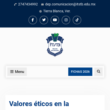
Skip
2747434992
dep.comunicacion@itstb.edu.mx
to
Tierra Blanca, Ver.
content
Facebook
Twiter
Youtube
instagram
TikTok
Menu
Search
FICHAS 2026
Valores éticos en la