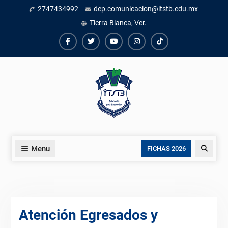
Skip
2747434992
dep.comunicacion@itstb.edu.mx
to
Tierra Blanca, Ver.
content
Facebook
Twiter
Youtube
instagram
TikTok
Menu
Search
FICHAS 2026
Atención Egresados y