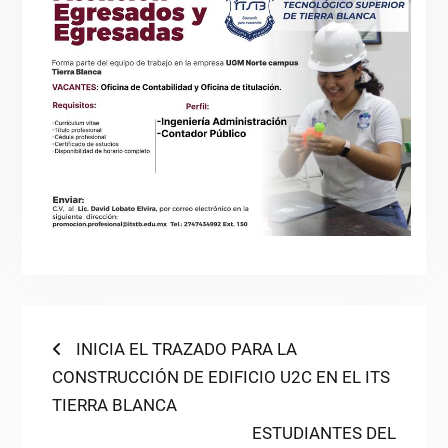
Navegación
Previous
INICIA EL TRAZADO PARA LA
post:
CONSTRUCCIÓN DE EDIFICIO U2C EN EL ITS
de
TIERRA BLANCA
entradas
Next
ESTUDIANTES DEL