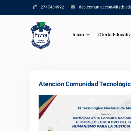
Skip
2747434992
dep.comunicacion@itstb.ed
to
content
Inicio
Oferta Educati
Atención Comunidad Tecnológic