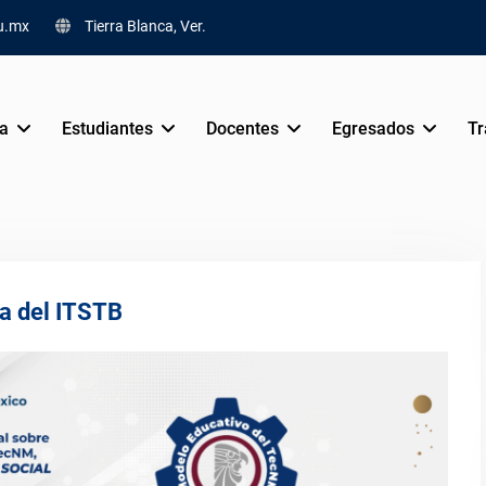
u.mx
Tierra Blanca, Ver.
va
Estudiantes
Docentes
Egresados
Tr
a del ITSTB