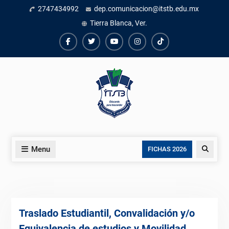
Skip
2747434992
dep.comunicacion@itstb.edu.mx
to
Tierra Blanca, Ver.
content
Facebook
Twiter
Youtube
instagram
TikTok
Menu
Search
FICHAS 2026
Traslado Estudiantil, Convalidación y/o
Equivalencia de estudios y Movilidad